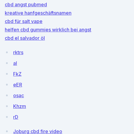
cbd angst pubmed
kreative hanfgeschäftsnamen
cbd für salt vape
helfen cbd gummies wirklich bei angst
cbd el salvador öl
rktrs
al
FkZ
eER
osac
Khzm
rD
Joburg cbd fire video