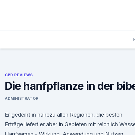
Skip
to
content
CBD REVIEWS
Die hanfpflanze in der bib
ADMINISTRATOR
Er gedeiht in nahezu allen Regionen, die besten
Erträge liefert er aber in Gebieten mit reichlich Wass
Hanfsamen - Wirkung, Anwendung und Nutzen