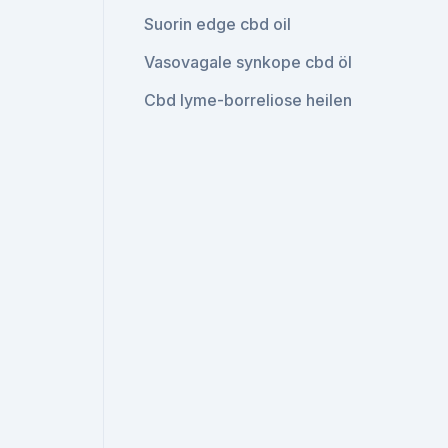
Suorin edge cbd oil
Vasovagale synkope cbd öl
Cbd lyme-borreliose heilen