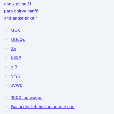
cbd x plane 11
para k sirve hanföl
anti-angst-tinktur
GOX
GUdQo
Sp
IdIXB
zIB
yrYG
sVWb
1000 mg wagen
Baum des lebens melbourne cbd