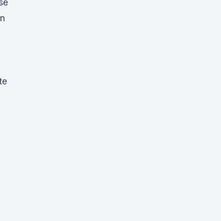
se
en
te