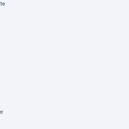
te
er